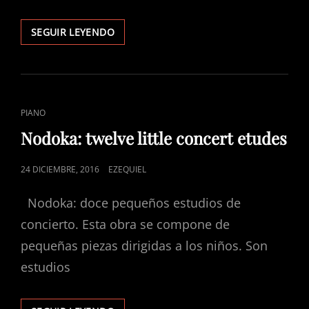
CONCIERTO
SEGUIR LEYENDO
NO.
1
ENLACES
PIANO
DE
Nodoka: twelve little concert etudes
CATEGORÍAS
PUBLICADO
24 DICIEMBRE, 2016
EZEQUIEL
EL
Nodoka: doce pequeños estudios de
concierto. Esta obra se compone de
pequeñas piezas dirigidas a los niños. Son
estudios