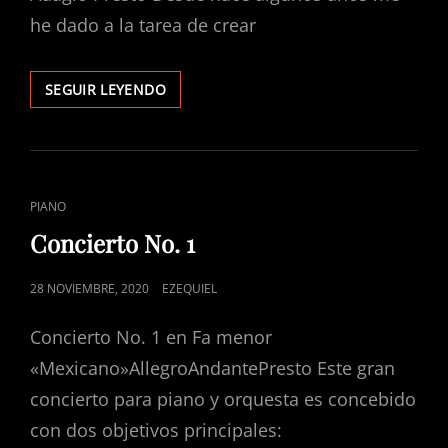
he dado a la tarea de crear
SONATA
SEGUIR LEYENDO
NO.
1
«MEXICANA»
ENLACES
PIANO
DE
Concierto No. 1
CATEGORÍAS
PUBLICADO
28 NOVIEMBRE, 2020
EZEQUIEL
EL
Concierto No. 1 en Fa menor
«Mexicano»AllegroAndantePresto Este gran
concierto para piano y orquesta es concebido
con dos objetivos principales: